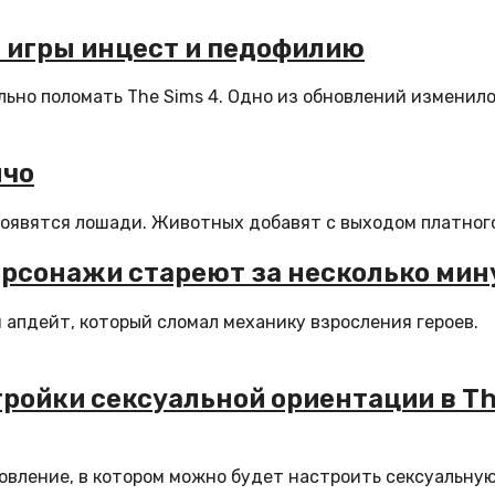
з игры инцест и педофилию
льно поломать The Sims 4. Одно из обновлений изменил
нчо
4 появятся лошади. Животных добавят с выходом платного
персонажи стареют за несколько мин
й апдейт, который сломал механику взросления героев.
тройки сексуальной ориентации в T
новление, в котором можно будет настроить сексуальну