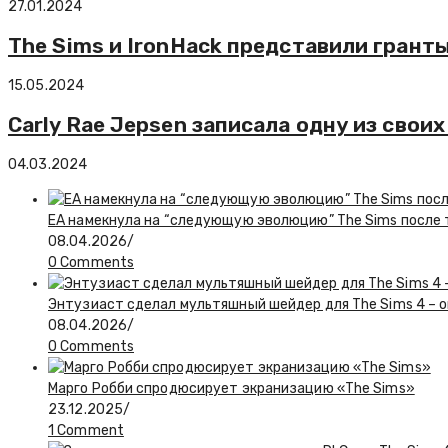
27.01.2024
The Sims и IronHack представили грант
15.05.2024
Carly Rae Jepsen записала одну из своих
04.03.2024
EA намекнула на “следующую эволюцию” The Sims после то
08.04.2026
/
0 Comments
Энтузиаст сделал мультяшный шейдер для The Sims 4 – о
08.04.2026
/
0 Comments
Марго Робби спродюсирует экранизацию «The Sims»
23.12.2025
/
1 Comment