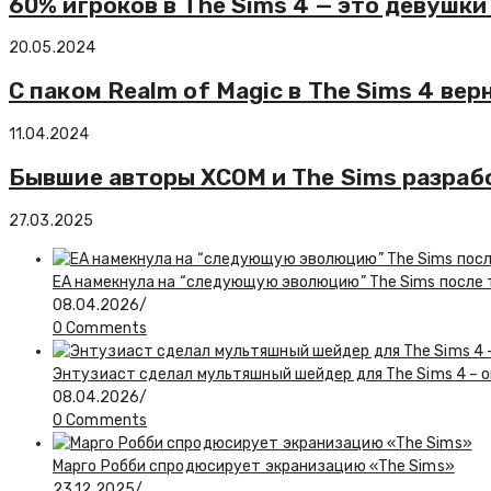
60% игроков в The Sims 4 — это девушки 
20.05.2024
С паком Realm of Magic в The Sims 4 ве
11.04.2024
Бывшие авторы XCOM и The Sims разра
27.03.2025
EA намекнула на “следующую эволюцию” The Sims после то
08.04.2026
/
0 Comments
Энтузиаст сделал мультяшный шейдер для The Sims 4 – о
08.04.2026
/
0 Comments
Марго Робби спродюсирует экранизацию «The Sims»
23.12.2025
/