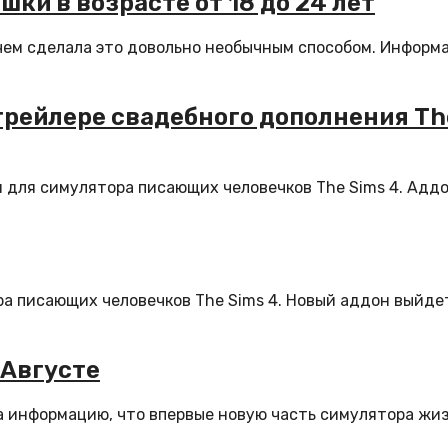
шки в возрасте от 18 до 24 лет
ичем сделала это довольно необычным способом. Информ
 трейлере свадебного дополнения Th
я для симулятора писающих человечков The Sims 4. Адд
а писающих человечков The Sims 4. Новый аддон выйде
 Августе
ла информацию, что впервые новую часть симулятора жи