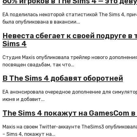
60% игроков в The Sims 4 — это деву
EA поделилась некоторой статистикой The Sims 4, пр
была опубликована в вакансии...
Невеста сбегает к своей подруге в
Sims 4
Студия Maxis опубликовала трейлер нового дополнени
посвящен свадьбам, так что...
В The Sims 4 добавят оборотней
EA анонсировала очередное дополнение для симулятор
июня и добавит...
The Sims 4 покажут на GamesCom в
Maxis на своем Twitter-аккаунте TheSims3 опубликова
– Sims 4, покажут на...