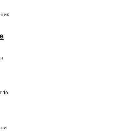
ация
e
он
т 16
зни