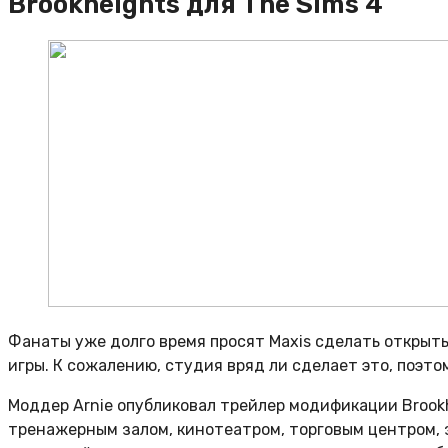
Brookheights для The Sims 4
Фанаты уже долго время просят Maxis сделать открыт
игры. К сожалению, студия вряд ли сделает это, поэт
Моддер Arnie опубликовал трейлер модификации Brookh
тренажерным залом, кинотеатром, торговым центром, 