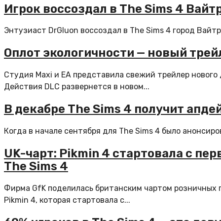
Игрок воссоздал в The Sims 4 Вайт
Энтузиаст DrGluon воссоздал в The Sims 4 город Вайтран
Оплот экологичности — новый трей
Студия Maxi и EA представила свежий трейлер нового 
Действия DLC развернется в новом...
В декабре The Sims 4 получит апде
Когда в начале сентября для The Sims 4 было анонсиров
UK-чарт: Pikmin 4 стартовала с пер
The Sims 4
Фирма GfK поделилась британским чартом розничных 
Pikmin 4, которая стартовала с...