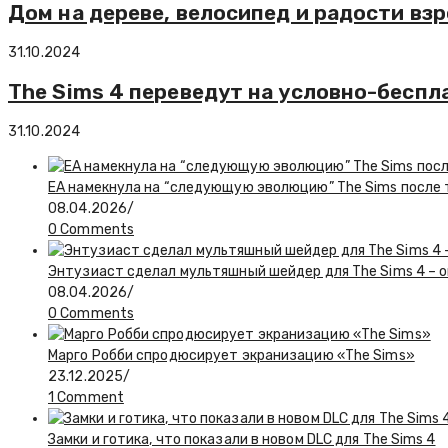
Дом на дереве, велосипед и радости взр
31.10.2024
The Sims 4 переведут на условно-беспл
31.10.2024
EA намекнула на “следующую эволюцию” The Sims после то
08.04.2026
/
0 Comments
Энтузиаст сделал мультяшный шейдер для The Sims 4 – о
08.04.2026
/
0 Comments
Марго Робби спродюсирует экранизацию «The Sims»
23.12.2025
/
1 Comment
Замки и готика, что показали в новом DLC для The Sims 4